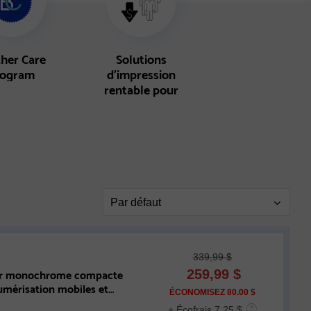
her Care
Solutions
rogram
d’impression
rentable pour
groupes de travail
Page
Par défaut
Sort
339,99 $
ser monochrome compacte
259,99
$
umérisation mobiles et
ÉCONOMISEZ 80.00 $
+ Écofrais 7,25 $