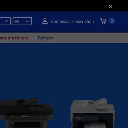
Connexion / Inscription
FR
0
etour à l'école
Refresh