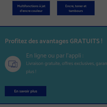
Multifonctions à jet
Encre, toner et
d'encre couleur
tambours
Profitez des avantages GRATUITS !
En ligne ou par l'appli :
Livraison gratuite, offres exclusives, ga
plus !
En savoir plus