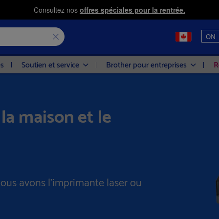
Consultez nos
offres spéciales pour la rentrée.
ON
es
Soutien et service
Brother pour entreprises
R
la maison et le
nous avons l’imprimante laser ou