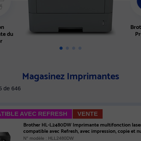
on
Brot
nte du
P
er
Magasinez Imprimantes
15 de 646
TIBLE AVEC REFRESH
VENTE
Brother HL-L2480DW Imprimante multifonction la
compatible avec Refresh, avec impression, copie et n
cartouche de 700 pages
N° modèle : HLL2480DW