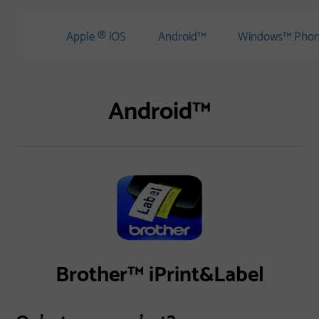
Apple
®
iOS
Android™
Windows™ Pho
Android™
Brother™ iPrint&Label