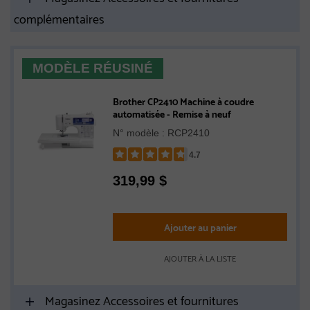
complémentaires
MODÈLE RÉUSINÉ
Brother CP2410 Machine à coudre
automatisée - Remise à neuf
N° modèle : RCP2410
4.7
Rated
319,99
$
4.7
out
of
5
Ajouter au panier
stars
AJOUTER À LA LISTE
Magasinez Accessoires et fournitures