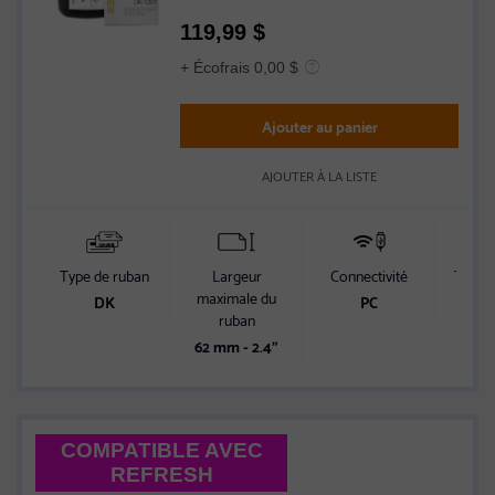
119,99
$
+ Écofrais 0,00 $
Ajouter au panier
AJOUTER À LA LISTE
Type de ruban
Largeur
Connectivité
Type d
maximale du
r
DK
PC
ruban
Auto
62 mm - 2.4"
COMPATIBLE AVEC
REFRESH