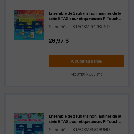
Ensemble de 3 rubans non laminés de la
série BTAG pour étiqueteuses P-Touch
authentique de Brother de la collection
N° modèle : BTAG3MPOPBUND
Explosion d’agrumes (orange avec texte
noir, jaune avec texte noir, vert pâle avec
texte noir), 12 mm (L) x 4 m de (l)
26,97
$
Ajouter au panier
AJOUTER À LA LISTE
Ensemble de 3 rubans non laminés de la
série BTAG pour étiqueteuses P-Touch
authentique de Brother de la collection
N° modèle : BTAG3MSUGBUND
Plaisirs sucrés (rose avec texte noir, vert