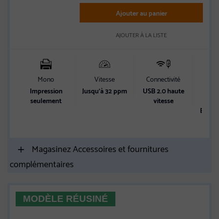
Ajouter au panier
AJOUTER À LA LISTE
Mono
Vitesse
Connectivité
Ca
d’ali
Impression
Jusqu’à 32 ppm
USB 2.0 haute
p
seulement
vitesse
Bac à 
250 
Magasinez Accessoires et fournitures
complémentaires
MODÈLE RÉUSINÉ