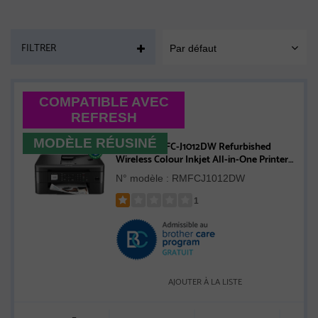
PAGE
FILTRER
Par défaut
SORT
MOBILE
COMPATIBLE AVEC
REFRESH
MODÈLE RÉUSINÉ
Brother RMFC-J1012DW Refurbished
Wireless Colour Inkjet All-in-One Printer
with Mobile Device and Duplex Printing,
N° modèle : RMFCJ1012DW
with Refresh Subscription Option
1
Rated
1
out
of
5
AJOUTER À LA LISTE
stars