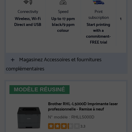
Connectivity
Speed
Print
Paper
subscription
Wireless, Wi-Fi
Up to 17 ppm
150-sh
Direct and USB
black/9 ppm
Start printing
ca
colour
with a
commitment-
FREE trial
Magasinez Accessoires et fournitures
complémentaires
MODÈLE RÉUSINÉ
Brother RHL-L5000D Imprimante laser
professionnelle - Remise à neuf
N° modèle : RHLL5000D
3.3