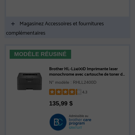
Magasinez Accessoires et fournitures
complémentaires
MODÈLE RÉUSINÉ
Brother HL-L2400D Imprimante laser
monochrome avec cartouche de toner de
700 pages pour bureaux à domicile -
N° modèle : RHLL2400D
Remis à neuf
4.3
Rated
135,99
$
4.3
out
of
5
stars