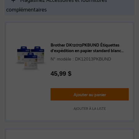
complémentaires
Brother DK12013PKBUND Étiquettes
d'expédition en papier standard blanc
avec texte noir DK1201 d origine pour
N° modèle : DK12013PKBUND
imprimantes d'étiquettes QL - 3 rouleaux
de 400 étiquettes
45,99
$
Ajouter au panier
AJOUTER À LA LISTE