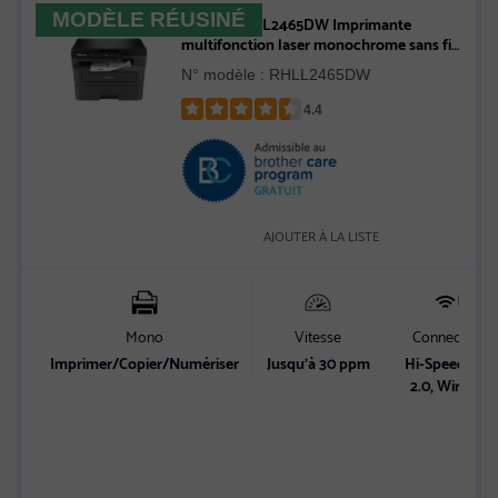
MODÈLE RÉUSINÉ
Brother HL-L2465DW Imprimante
multifonction laser monochrome sans fil
compacte compatible avec
N° modèle : RHLL2465DW
l’Abonnement Refresh - Remis à neuf
4.4
Rated
4.4
out
of
5
AJOUTER À LA LISTE
stars
Mono
Vitesse
Connectivité
Imprimer/Copier/Numériser
Jusqu’à 30 ppm
Hi-Speed USB
2.0, Wireless