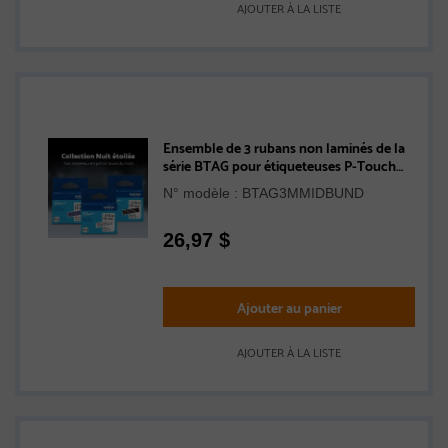
AJOUTER À LA LISTE
Ensemble de 3 rubans non laminés de la
série BTAG pour étiqueteuses P-Touch
authentique de Brother de la collection
N° modèle : BTAG3MMIDBUND
Nuit étoilée (transparent avec texte noir,
noir avec texte blanc, violet avec texte
noir), 12 mm (L) x 4 m de (l)
26,97
$
Ajouter au panier
AJOUTER À LA LISTE