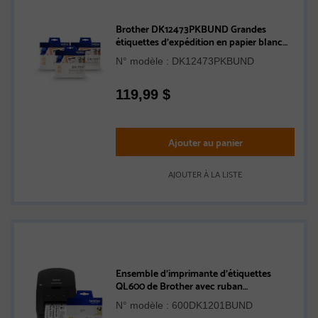
Brother DK12473PKBUND Grandes
étiquettes d'expédition en papier blanc
avec texte noir DK1247 d origine pour
N° modèle : DK12473PKBUND
imprimantes d'étiquettes QL - 3 rouleaux
de 180 étiquettes
119,99
$
Ajouter au panier
AJOUTER À LA LISTE
Ensemble d’imprimante d’étiquettes
QL600 de Brother avec ruban
d’étiquettes d’adresse standard en papier
N° modèle : 600DK1201BUND
DK1201