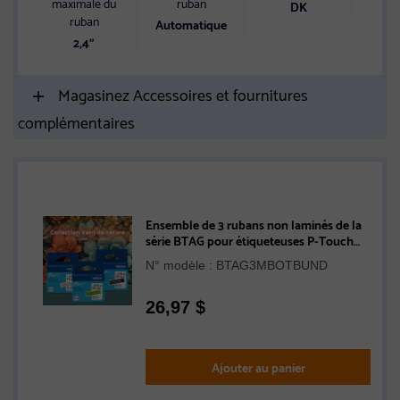
maximale du
ruban
DK
USB,
ruban
Automatique
Ai
2,4"
Magasinez Accessoires et fournitures
complémentaires
Ensemble de 3 rubans non laminés de la
série BTAG pour étiqueteuses P-Touch
authentique de Brother de la collection
N° modèle : BTAG3MBOTBUND
Vent de nature (vert clair avec texte noir,
transparent avec texte blanc, noir avec
texte blanc), 12 mm (L) x 4 m de (l)
26,97
$
Ajouter au panier