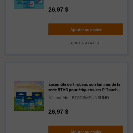
pâle avec texte noir, violet avec texte
noir), 12 mm (L) x 4 m de (l)
26,97
$
Ajouter au panier
AJOUTER À LA LISTE
Ensemble de 3 rubans non laminés de la
série BTAG pour étiqueteuses P-Touch
authentique de Brother de la collection
N° modèle : BTAG3MSUNBUND
Lever de soleil (rose avec texte noir,
orange avec texte noir, jaune avec texte
noir), 12 mm (L) x 4 m de (l)
26,97
$
Ajouter au panier