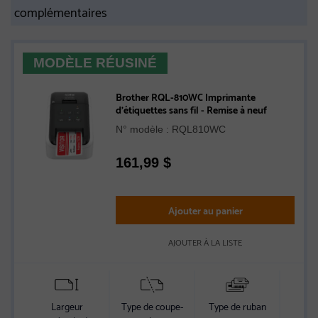
complémentaires
MODÈLE RÉUSINÉ
Brother RQL-810WC Imprimante
d’étiquettes sans fil - Remise à neuf
N° modèle : RQL810WC
161,99
$
Ajouter au panier
AJOUTER À LA LISTE
Largeur
Type de coupe-
Type de ruban
Conn