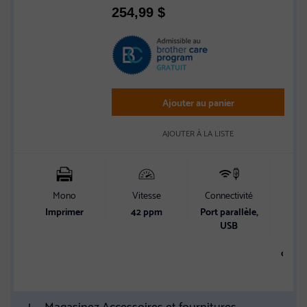
Rated
254,99
$
3.3
out
of
5
stars
Ajouter au panier
AJOUTER À LA LISTE
Mono
Vitesse
Connectivité
Cap
alim
Imprimer
42 ppm
Port parallèle,
pa
USB
Alime
option
1 340
Magasinez Accessoires et fournitures